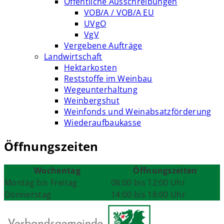
Öffentliche Ausschreibungen
VOB/A / VOB/A EU
UVgO
VgV
Vergebene Aufträge
Landwirtschaft
Hektarkosten
Reststoffe im Weinbau
Wegeunterhaltung
Weinbergshut
Weinfonds und Weinabsatzförderung
Wiederaufbaukasse
Öffnungszeiten
Wochentag
Öffnungszeiten
Montag bis Freitag
08:00 bis 12:00 Uhr
Donnerstag
14:00 bis 18:00 Uhr