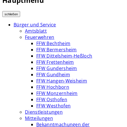
Hauptmenü
schließen
Bürger und Service
Amtsblatt
Feuerwehren
FFW Bechtheim
FFW Bermersheim
FFW Dittelsheim-Heßloch
FFW Frettenheim
FFW Gundersheim
FFW Gundheim
FFW Hangen-Weisheim
FFW Hochborn
FFW Monzernheim
FFW Osthofen
FFW Westhofen
Dienstleistungen
Mitteilungen
Bekanntmachungen der