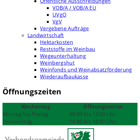
Öffentliche Ausschreibungen
VOB/A / VOB/A EU
UVgO
VgV
Vergebene Aufträge
Landwirtschaft
Hektarkosten
Reststoffe im Weinbau
Wegeunterhaltung
Weinbergshut
Weinfonds und Weinabsatzförderung
Wiederaufbaukasse
Öffnungszeiten
Wochentag
Öffnungszeiten
Montag bis Freitag
08:00 bis 12:00 Uhr
Donnerstag
14:00 bis 18:00 Uhr