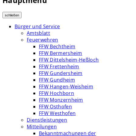
Hauptmenü
schließen
Bürger und Service
Amtsblatt
Feuerwehren
FFW Bechtheim
FFW Bermersheim
FFW Dittelsheim-Heßloch
FFW Frettenheim
FFW Gundersheim
FFW Gundheim
FFW Hangen-Weisheim
FFW Hochborn
FFW Monzernheim
FFW Osthofen
FFW Westhofen
Dienstleistungen
Mitteilungen
Bekanntmachungen der