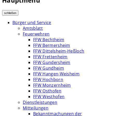
Hauptmenü
schließen
Bürger und Service
Amtsblatt
Feuerwehren
FFW Bechtheim
FFW Bermersheim
FFW Dittelsheim-Heßloch
FFW Frettenheim
FFW Gundersheim
FFW Gundheim
FFW Hangen-Weisheim
FFW Hochborn
FFW Monzernheim
FFW Osthofen
FFW Westhofen
Dienstleistungen
Mitteilungen
Bekanntmachungen der