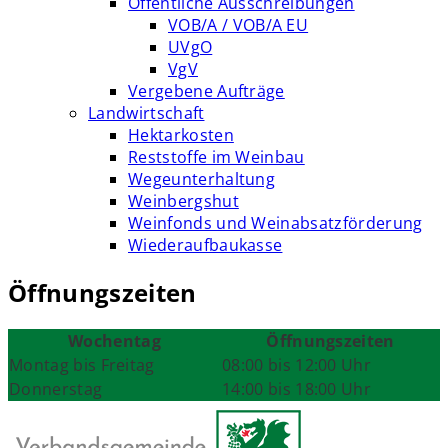
Öffentliche Ausschreibungen
VOB/A / VOB/A EU
UVgO
VgV
Vergebene Aufträge
Landwirtschaft
Hektarkosten
Reststoffe im Weinbau
Wegeunterhaltung
Weinbergshut
Weinfonds und Weinabsatzförderung
Wiederaufbaukasse
Öffnungszeiten
Wochentag
Öffnungszeiten
Montag bis Freitag
08:00 bis 12:00 Uhr
Donnerstag
14:00 bis 18:00 Uhr