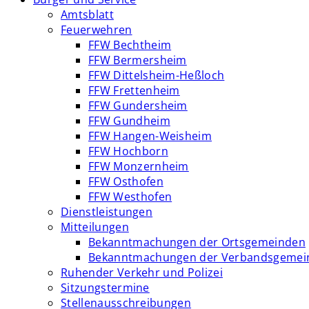
Amtsblatt
Feuerwehren
FFW Bechtheim
FFW Bermersheim
FFW Dittelsheim-Heßloch
FFW Frettenheim
FFW Gundersheim
FFW Gundheim
FFW Hangen-Weisheim
FFW Hochborn
FFW Monzernheim
FFW Osthofen
FFW Westhofen
Dienstleistungen
Mitteilungen
Bekanntmachungen der Ortsgemeinden
Bekanntmachungen der Verbandsgemei
Ruhender Verkehr und Polizei
Sitzungstermine
Stellenausschreibungen