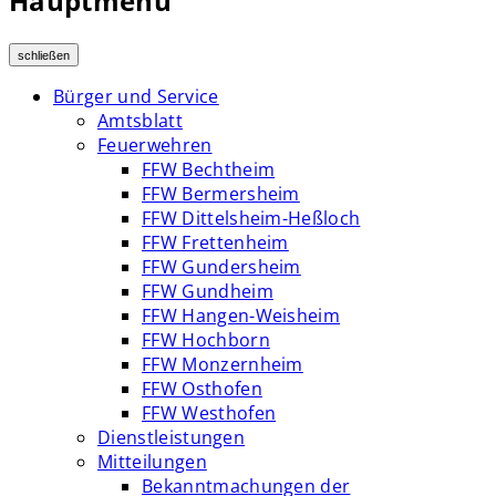
Hauptmenü
schließen
Bürger und Service
Amtsblatt
Feuerwehren
FFW Bechtheim
FFW Bermersheim
FFW Dittelsheim-Heßloch
FFW Frettenheim
FFW Gundersheim
FFW Gundheim
FFW Hangen-Weisheim
FFW Hochborn
FFW Monzernheim
FFW Osthofen
FFW Westhofen
Dienstleistungen
Mitteilungen
Bekanntmachungen der