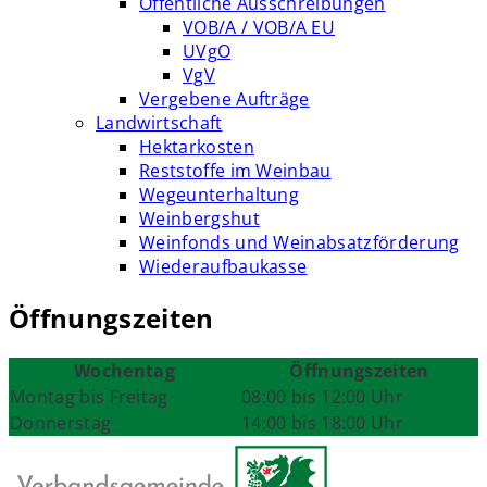
Öffentliche Ausschreibungen
VOB/A / VOB/A EU
UVgO
VgV
Vergebene Aufträge
Landwirtschaft
Hektarkosten
Reststoffe im Weinbau
Wegeunterhaltung
Weinbergshut
Weinfonds und Weinabsatzförderung
Wiederaufbaukasse
Öffnungszeiten
Wochentag
Öffnungszeiten
Montag bis Freitag
08:00 bis 12:00 Uhr
Donnerstag
14:00 bis 18:00 Uhr